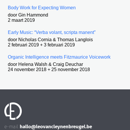
Body Work for Expecting Women
door Gin Hammond
2 maart 2019
Early Music: “Verba volant, scripta manent”
door Nicholas Cornia & Thomas Langlois
2 februari 2019 + 3 februari 2019
Organic Intelligence meets Fitzmaurice Voicework
door Helena Walsh & Craig Deuchar
24 november 2018 + 25 november 2018
e-mail 
hallo@leovancleynenbreugel.be