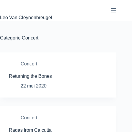
Ga
naar
de
Leo Van Cleynenbreugel
inhoud
Categorie
Concert
Concert
Returning the Bones
22 mei 2020
Concert
Ragas from Calcutta